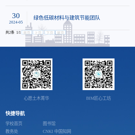
30
绿色低碳材料与建筑节能团队
2024-05
共2条 1/1
首页
上页
下页
尾页
心愿土木菁华
BIM匠心工坊
快捷导航
学校首页
图书馆
教务处
CNKI 中国知网