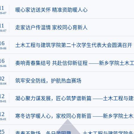
11
暖心家访送关怀 精准资助暖人心
26-07
11
走家访户传温情 家校同心育新人
26-07
16
土木工程与建筑学院第二十次学生代表大会圆满召开
26-06
16
奏响青春集结号 共赴信仰新征程 ——新乡学院土木
26-06
结业典礼暨第九期培训班开班仪式顺利举行
02
筑牢安全防线，护航热血赛场
26-04
12
凝心聚力谋发展，匠心筑梦谱新篇 ——土木工程与建筑
26-01
会
12
寒冬访学暖人心，家校同心育新苗 ——新乡学院土木工
26-01
季家访活动
25
青春不散场，冬日游园趣 ——土木工程与建筑学院