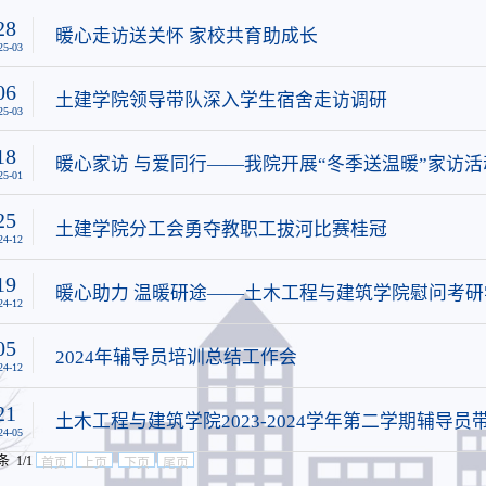
28
暖心走访送关怀 家校共育助成长
25-03
06
土建学院领导带队深入学生宿舍走访调研
25-03
18
暖心家访 与爱同行——我院开展“冬季送温暖”家访活
25-01
25
土建学院分工会勇夺教职工拔河比赛桂冠
24-12
19
暖心助力 温暖研途——土木工程与建筑学院慰问考研
24-12
05
2024年辅导员培训总结工作会
24-12
21
土木工程与建筑学院2023-2024学年第二学期辅导员
24-05
条 1/1
首页
上页
下页
尾页