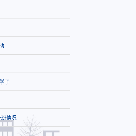
动
学子
带班情况